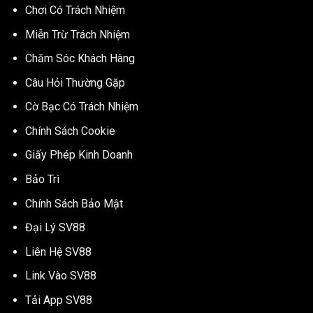
Chơi Có Trách Nhiệm
Miễn Trừ Trách Nhiệm
Chăm Sóc Khách Hàng
Câu Hỏi Thường Gặp
Cờ Bạc Có Trách Nhiệm
Chính Sách Cookie
Giấy Phép Kinh Doanh
Bảo Trì
Chính Sách Bảo Mật
Đại Lý SV88
Liên Hệ SV88
Link Vào SV88
Tải App SV88