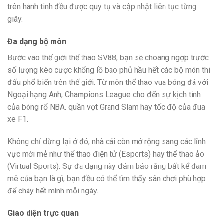
trên hành tinh đều được quy tụ và cập nhật liên tục từng
giây.
Đa dạng bộ môn
Bước vào thế giới thể thao SV88, bạn sẽ choáng ngợp trước
số lượng kèo cược khổng lồ bao phủ hầu hết các bộ môn thi
đấu phổ biến trên thế giới. Từ môn thể thao vua bóng đá với
Ngoại hạng Anh, Champions League cho đến sự kịch tính
của bóng rổ NBA, quần vợt Grand Slam hay tốc độ của đua
xe F1.
Không chỉ dừng lại ở đó, nhà cái còn mở rộng sang các lĩnh
vực mới mẻ như thể thao điện tử (Esports) hay thể thao ảo
(Virtual Sports). Sự đa dạng này đảm bảo rằng bất kể đam
mê của bạn là gì, bạn đều có thể tìm thấy sân chơi phù hợp
để cháy hết mình mỗi ngày.
Giao diện trực quan