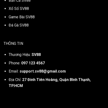
Bắn Cá SV88
Xổ Số SV88
Game Bài SV88
Đá Gà SV88
THÔNG TIN
Thương Hiệu:
SV88
Phone:
097 123 4567
Email:
support.sv88@gmail.com
Địa Chỉ:
27 Đinh Tiên Hoàng, Quận Bình Thạnh,
TP.HCM