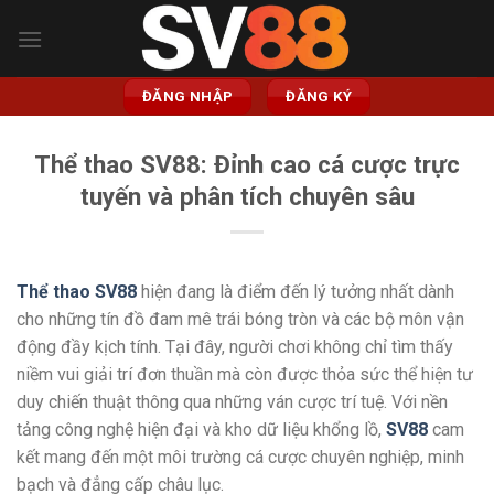
Bỏ
qua
nội
dung
ĐĂNG NHẬP
ĐĂNG KÝ
Thể thao SV88: Đỉnh cao cá cược trực
tuyến và phân tích chuyên sâu
Thể thao SV88
hiện đang là điểm đến lý tưởng nhất dành
cho những tín đồ đam mê trái bóng tròn và các bộ môn vận
động đầy kịch tính. Tại đây, người chơi không chỉ tìm thấy
niềm vui giải trí đơn thuần mà còn được thỏa sức thể hiện tư
duy chiến thuật thông qua những ván cược trí tuệ. Với nền
tảng công nghệ hiện đại và kho dữ liệu khổng lồ,
SV88
cam
kết mang đến một môi trường cá cược chuyên nghiệp, minh
bạch và đẳng cấp châu lục.