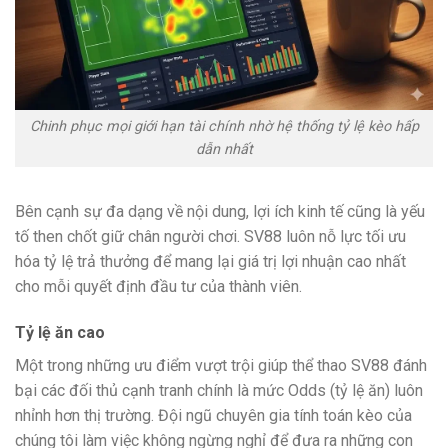
Chinh phục mọi giới hạn tài chính nhờ hệ thống tỷ lệ kèo hấp
dẫn nhất
Bên cạnh sự đa dạng về nội dung, lợi ích kinh tế cũng là yếu
tố then chốt giữ chân người chơi. SV88 luôn nỗ lực tối ưu
hóa tỷ lệ trả thưởng để mang lại giá trị lợi nhuận cao nhất
cho mỗi quyết định đầu tư của thành viên.
Tỷ lệ ăn cao
Một trong những ưu điểm vượt trội giúp thể thao SV88 đánh
bại các đối thủ cạnh tranh chính là mức Odds (tỷ lệ ăn) luôn
nhỉnh hơn thị trường. Đội ngũ chuyên gia tính toán kèo của
chúng tôi làm việc không ngừng nghỉ để đưa ra những con