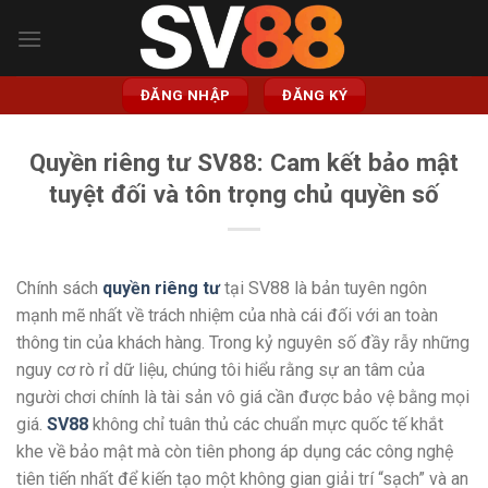
Bỏ
qua
nội
dung
ĐĂNG NHẬP
ĐĂNG KÝ
Quyền riêng tư SV88: Cam kết bảo mật
tuyệt đối và tôn trọng chủ quyền số
Chính sách
quyền riêng tư
tại SV88 là bản tuyên ngôn
mạnh mẽ nhất về trách nhiệm của nhà cái đối với an toàn
thông tin của khách hàng. Trong kỷ nguyên số đầy rẫy những
nguy cơ rò rỉ dữ liệu, chúng tôi hiểu rằng sự an tâm của
người chơi chính là tài sản vô giá cần được bảo vệ bằng mọi
giá.
SV88
không chỉ tuân thủ các chuẩn mực quốc tế khắt
khe về bảo mật mà còn tiên phong áp dụng các công nghệ
tiên tiến nhất để kiến tạo một không gian giải trí “sạch” và an