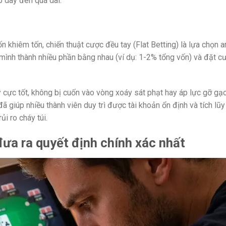
p dây đen quá dài.
 khiêm tốn, chiến thuật cược đều tay (Flat Betting) là lựa chọn a
 mình thành nhiều phần bằng nhau (ví dụ: 1-2% tổng vốn) và đặt c
cực tốt, không bị cuốn vào vòng xoáy sát phạt hay áp lực gỡ gạc
 giúp nhiều thành viên duy trì được tài khoản ổn định và tích lũy 
i ro cháy túi.
đưa ra quyết định chính xác nhất