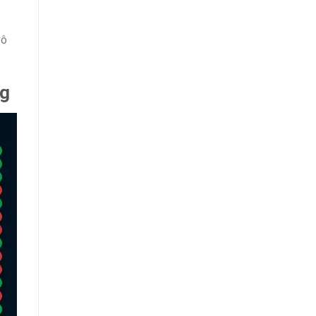
vô
ng