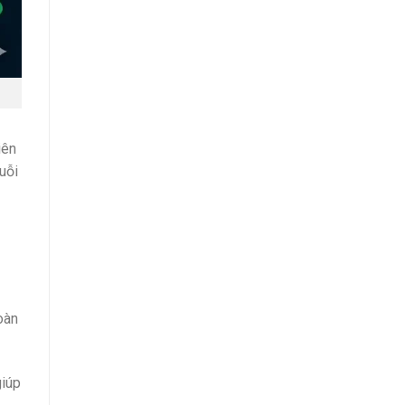
iên
uỗi
oàn
giúp