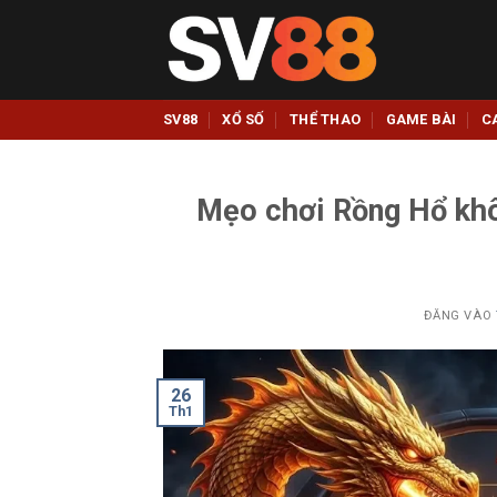
Bỏ
qua
nội
dung
SV88
XỔ SỐ
THỂ THAO
GAME BÀI
C
Mẹo chơi Rồng Hổ không
ĐĂNG VÀO
26
Th1