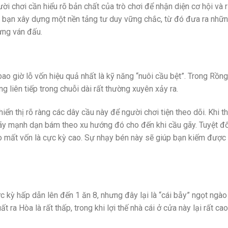
ười chơi cần hiểu rõ bản chất của trò chơi để nhận diện cơ hội và r
iúp bạn xây dựng một nền tảng tư duy vững chắc, từ đó đưa ra nhữ
ừng ván đấu.
 giờ lỗ vốn hiệu quả nhất là kỹ năng “nuôi cầu bệt”. Trong Rồng
 liên tiếp trong chuỗi dài rất thường xuyên xảy ra.
iển thị rõ ràng các dây cầu này để người chơi tiện theo dõi. Khi t
 hãy mạnh dạn bám theo xu hướng đó cho đến khi cầu gãy. Tuyệt đố
 ro mất vốn là cực kỳ cao. Sự nhạy bén này sẽ giúp bạn kiếm được
c kỳ hấp dẫn lên đến 1 ăn 8, nhưng đây lại là “cái bẫy” ngọt ngà
 ra Hòa là rất thấp, trong khi lợi thế nhà cái ở cửa này lại rất cao