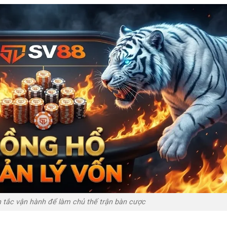
tắc vận hành để làm chủ thế trận bàn cược