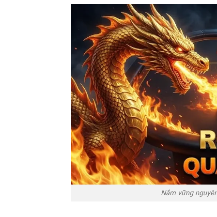
Nắm vững nguyên 