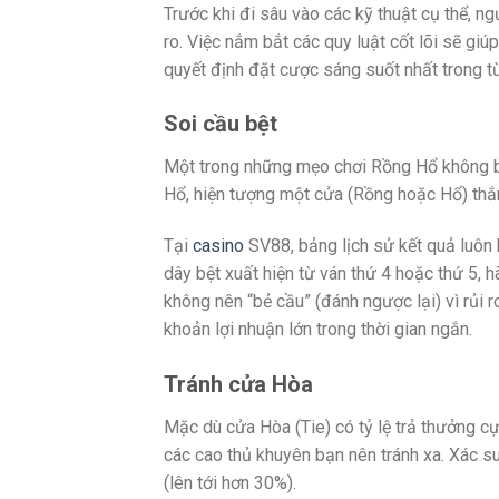
Trước khi đi sâu vào các kỹ thuật cụ thể, ng
ro. Việc nắm bắt các quy luật cốt lõi sẽ g
quyết định đặt cược sáng suốt nhất trong t
Soi cầu bệt
Một trong những mẹo chơi Rồng Hổ không bao
Hổ, hiện tượng một cửa (Rồng hoặc Hổ) thắng
Tại
casino
SV88, bảng lịch sử kết quả luôn h
dây bệt xuất hiện từ ván thứ 4 hoặc thứ 5,
không nên “bẻ cầu” (đánh ngược lại) vì rủi
khoản lợi nhuận lớn trong thời gian ngắn.
Tránh cửa Hòa
Mặc dù cửa Hòa (Tie) có tỷ lệ trả thưởng cự
các cao thủ khuyên bạn nên tránh xa. Xác suất
(lên tới hơn 30%).