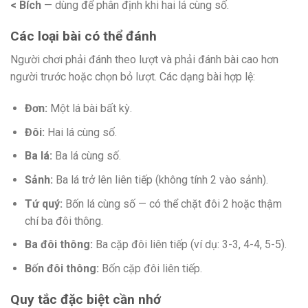
< Bích
— dùng để phân định khi hai lá cùng số.
Các loại bài có thể đánh
Người chơi phải đánh theo lượt và phải đánh bài cao hơn
người trước hoặc chọn bỏ lượt. Các dạng bài hợp lệ:
Đơn:
Một lá bài bất kỳ.
Đôi:
Hai lá cùng số.
Ba lá:
Ba lá cùng số.
Sảnh:
Ba lá trở lên liên tiếp (không tính 2 vào sảnh).
Tứ quý:
Bốn lá cùng số — có thể chặt đôi 2 hoặc thậm
chí ba đôi thông.
Ba đôi thông:
Ba cặp đôi liên tiếp (ví dụ: 3-3, 4-4, 5-5).
Bốn đôi thông:
Bốn cặp đôi liên tiếp.
Quy tắc đặc biệt cần nhớ