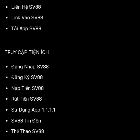
Liên Hệ SV88
Link Vào SV88
Tải App SV88
TRUY CẬP TIỆN ÍCH
Đăng Nhập SV88
Đăng Ký SV88
Nạp Tiền SV88
Rút Tiền SV88
Sử Dụng App 1.1.1.1
SV88 Tin Đồn
Thể Thao SV88