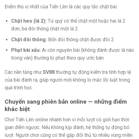
Điểm thú vị nhất của Tiến Lên là các quy tắc chặt bài:
Chặt heo (lá 2):
Tứ quý có thể chặt một hoặc hai lá 2
đơn; ba đôi thông chặt một lá 2.
Chặt đôi thông:
Bốn đôi thông chặt được đôi 2.
Phạt bài xấu:
Ai còn nguyên bài (không đánh được lá nào
trong ván) thường bị phạt theo quy ước bàn.
Các nền tảng như
SV88
thường tự động kiểm tra tính hợp lệ
của bài đánh ra, giúp người mới không lo mắc lỗi luật trong
quá trình học.
Chuyển sang phiên bản online — những điểm
khác biệt
Chơi Tiến Lên online nhanh hơn vì mỗi lượt có giới hạn thời
gian đếm ngược. Nếu không kịp đánh, hệ thống tự động bỏ
lượt. Người chơi cũng có thể gặp đối thủ từ nhiều vùng miền