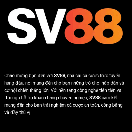
phổ
tốc,
biến:
giải
Hành
trí
trang
thả
kiến
ga
thức
cùng
cho
SV88
bài
thủ
SV88
Chào mừng bạn đến với
SV88
, nhà cái cá cược trực tuyến
hàng đầu, nơi mang đến cho bạn những trò chơi hấp dẫn và
cơ hội chiến thắng lớn. Với nền tảng công nghệ tiên tiến và
đội ngũ hỗ trợ khách hàng chuyên nghiệp,
SV88
cam kết
mang đến cho bạn trải nghiệm cá cược an toàn, công bằng
và đầy thú vị.