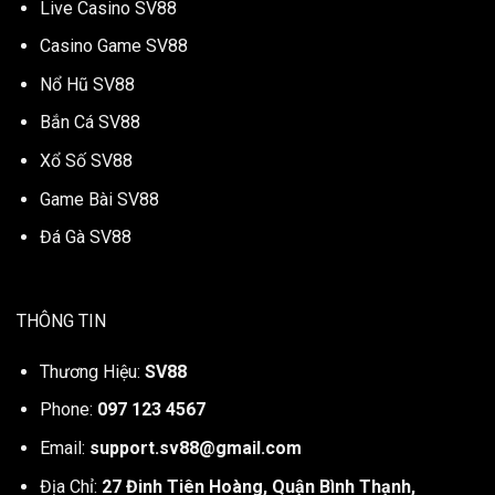
Live Casino SV88
Casino Game SV88
Nổ Hũ SV88
Bắn Cá SV88
Xổ Số SV88
Game Bài SV88
Đá Gà SV88
THÔNG TIN
Thương Hiệu:
SV88
Phone:
097 123 4567
Email:
support.sv88@gmail.com
Địa Chỉ:
27 Đinh Tiên Hoàng, Quận Bình Thạnh,