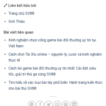
🔗 Liên kết hữu ích
Trang chủ SV88
Giới Thiệu
Bài viết liên quan
Kinh nghiệm chọn cổng game bài đổi thưởng uy tín tại
Việt Nam
Cách chơi Tài Xỉu online – nguyên lý, cược và kinh nghiệm
thực tế
Cách tải game bài đổi thưởng uy tín nhất: Cài đặt siêu
tốc, giải trí thả ga cùng SV88
Tìm hiểu về các loại bài tây phổ biến: Hành trang kiến thức
cho bài thủ SV88