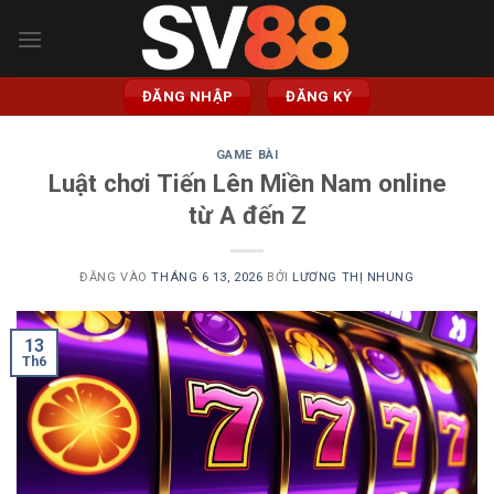
Bỏ
qua
nội
dung
ĐĂNG NHẬP
ĐĂNG KÝ
GAME BÀI
Luật chơi Tiến Lên Miền Nam online
từ A đến Z
ĐĂNG VÀO
THÁNG 6 13, 2026
BỞI
LƯƠNG THỊ NHUNG
13
Th6