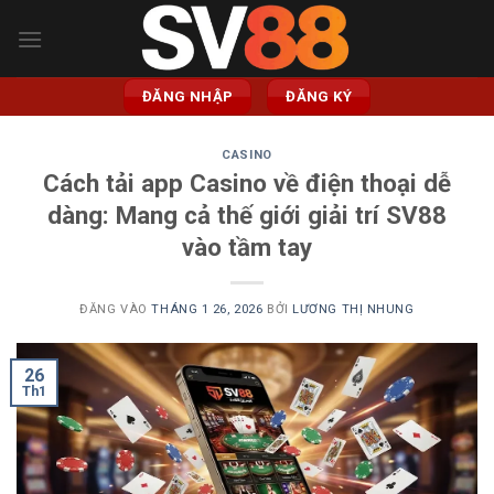
Bỏ
qua
nội
dung
ĐĂNG NHẬP
ĐĂNG KÝ
CASINO
Cách tải app Casino về điện thoại dễ
dàng: Mang cả thế giới giải trí SV88
vào tầm tay
ĐĂNG VÀO
THÁNG 1 26, 2026
BỞI
LƯƠNG THỊ NHUNG
26
Th1