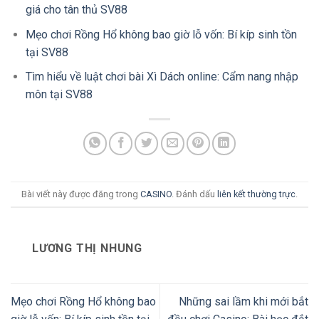
giá cho tân thủ SV88
Mẹo chơi Rồng Hổ không bao giờ lỗ vốn: Bí kíp sinh tồn
tại SV88
Tìm hiểu về luật chơi bài Xì Dách online: Cẩm nang nhập
môn tại SV88
Bài viết này được đăng trong
CASINO
. Đánh dấu
liên kết thường trực
.
LƯƠNG THỊ NHUNG
Mẹo chơi Rồng Hổ không bao
Những sai lầm khi mới bắt