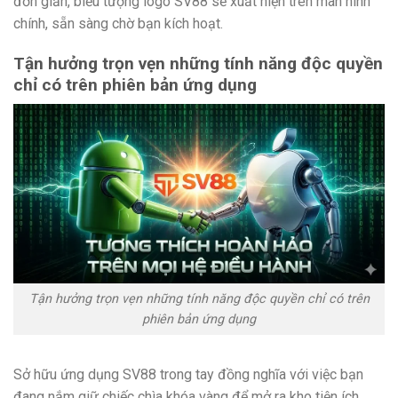
đơn giản, biểu tượng logo SV88 sẽ xuất hiện trên màn hình
chính, sẵn sàng chờ bạn kích hoạt.
Tận hưởng trọn vẹn những tính năng độc quyền
chỉ có trên phiên bản ứng dụng
Tận hưởng trọn vẹn những tính năng độc quyền chỉ có trên
phiên bản ứng dụng
Sở hữu ứng dụng SV88 trong tay đồng nghĩa với việc bạn
đang nắm giữ chiếc chìa khóa vàng để mở ra kho tiện ích