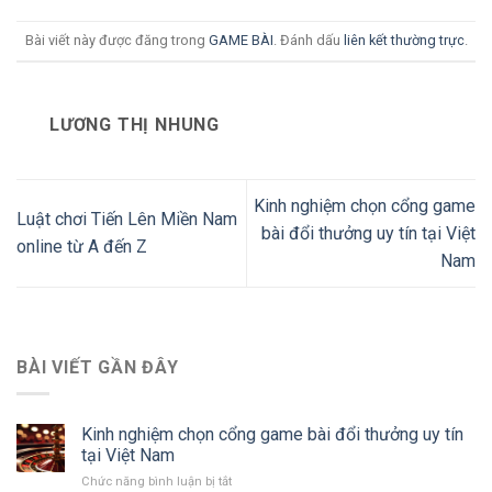
Bài viết này được đăng trong
GAME BÀI
. Đánh dấu
liên kết thường trực
.
LƯƠNG THỊ NHUNG
Kinh nghiệm chọn cổng game
Luật chơi Tiến Lên Miền Nam
bài đổi thưởng uy tín tại Việt
online từ A đến Z
Nam
BÀI VIẾT GẦN ĐÂY
Kinh nghiệm chọn cổng game bài đổi thưởng uy tín
tại Việt Nam
Chức năng bình luận bị tắt
ở