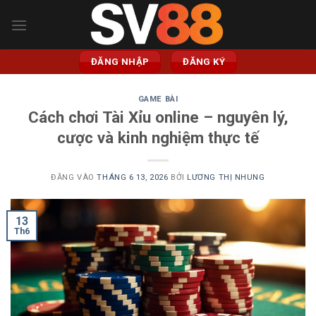
Bỏ
qua
nội
dung
ĐĂNG NHẬP
ĐĂNG KÝ
GAME BÀI
Cách chơi Tài Xỉu online – nguyên lý,
cược và kinh nghiệm thực tế
ĐĂNG VÀO
THÁNG 6 13, 2026
BỞI
LƯƠNG THỊ NHUNG
13
Th6