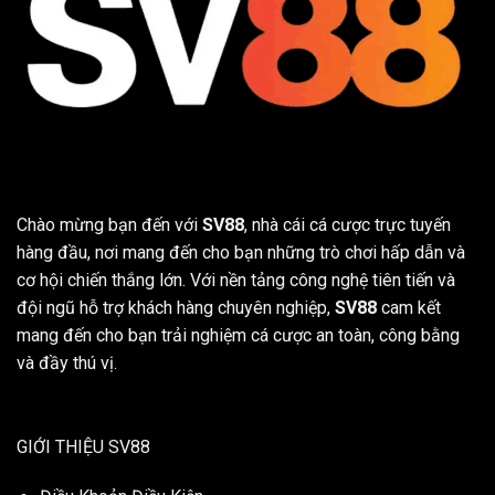
trang
thả
kiến
ga
thức
cùng
cho
SV88
bài
thủ
SV88
Chào mừng bạn đến với
SV88
, nhà cái cá cược trực tuyến
hàng đầu, nơi mang đến cho bạn những trò chơi hấp dẫn và
cơ hội chiến thắng lớn. Với nền tảng công nghệ tiên tiến và
đội ngũ hỗ trợ khách hàng chuyên nghiệp,
SV88
cam kết
mang đến cho bạn trải nghiệm cá cược an toàn, công bằng
và đầy thú vị.
GIỚI THIỆU SV88