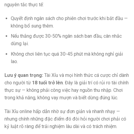
nguyên tắc thực tế:
Quyết định ngân sách cho phiên chơi trước khi bắt đầu —
không bổ sung thêm.
Nếu thắng được 30-50% ngân sách ban đầu, cân nhắc
dừng lại.
Không chơi liên tục quá 30-45 phút mà không nghỉ giải
lao.
Lưu ý quan trọng:
Tài Xỉu và mọi hình thức cá cược chỉ dành
cho người từ
18 tuổi trở lên
. Đây là giải trí có rủi ro tài chính
thực sự — không phải công việc hay nguồn thu nhập. Chơi
trong khả năng, không vay mượn và biết dừng đúng lúc.
Tài Xỉu online hấp dẫn nhờ sự đơn giản và nhanh nhạy —
nhưng chính những đặc điểm đó đòi hỏi người chơi phải có
kỷ luật rõ ràng để trải nghiệm lâu dài và có trách nhiệm.