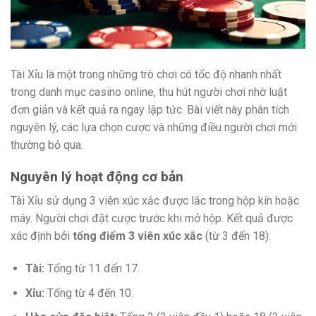
Tài Xỉu là một trong những trò chơi có tốc độ nhanh nhất
trong danh mục casino online, thu hút người chơi nhờ luật
đơn giản và kết quả ra ngay lập tức. Bài viết này phân tích
nguyên lý, các lựa chọn cược và những điều người chơi mới
thường bỏ qua.
Nguyên lý hoạt động cơ bản
Tài Xỉu sử dụng 3 viên xúc xắc được lắc trong hộp kín hoặc
máy. Người chơi đặt cược trước khi mở hộp. Kết quả được
xác định bởi
tổng điểm 3 viên xúc xắc
(từ 3 đến 18):
Tài:
Tổng từ 11 đến 17.
Xỉu:
Tổng từ 4 đến 10.